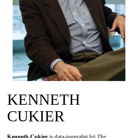
KENNETH
CUKIER
Kenneth Cukier
is data-journalist bij
The