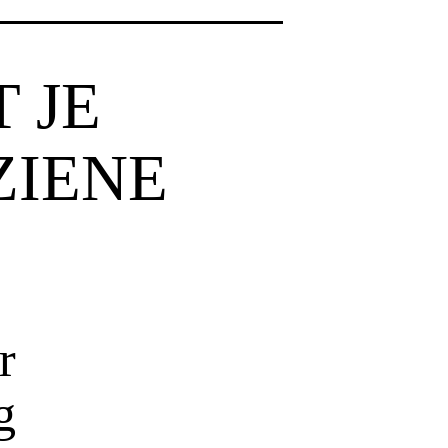
 JE
ZIENE
r
g