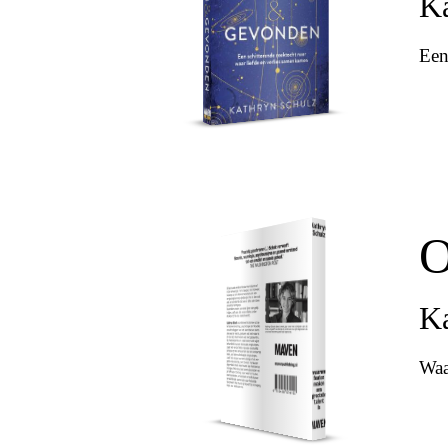
Ka
Een
O
Ka
Waa