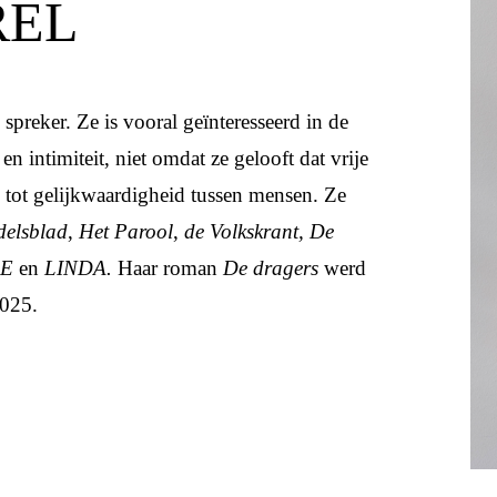
REL
n spreker. Ze is
vooral geïnteresseerd in de
en intimiteit, niet omdat ze gelooft dat vrije
l tot gelijkwaardigheid tussen mensen. Ze
elsblad
,
Het Parool
,
de Volkskrant, De
LE
en
LINDA.
Haar roman
De dragers
werd
025.