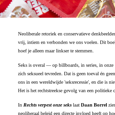
Neoliberale retoriek en conservatieve denkbeelde
vrij, intiem en verbonden we ons voelen. Dit boek
hoef je alleen maar linkser te stemmen.
Seks is overal — op billboards, in series, in onz
zich seksueel tevreden. Dat is geen toeval én ge
ons in een wereldwijde 'seksrecessie', en die is n
Het is het rechtstreekse gevolg van een politieke c
In
Rechts verpest onze seks
laat
Daan Borrel
zie
neoliberaal beleid een directe invloed heeft op h