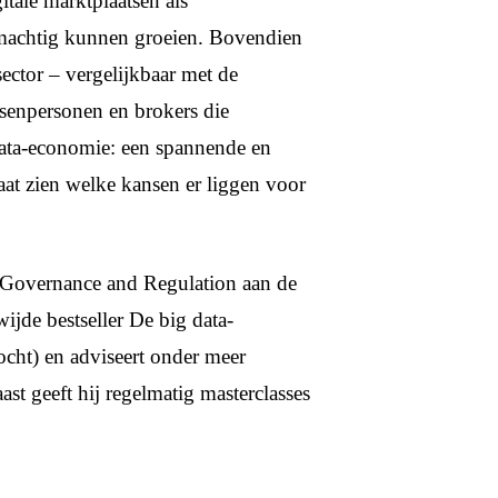
tale marktplaatsen als
machtig kunnen groeien. Bovendien
ector – vergelijkbaar met de
ssenpersonen en brokers die
 data-economie: een spannende en
t zien welke kansen er liggen voor
t Governance and Regulation aan de
ijde bestseller De big data-
ocht) en adviseert onder meer
t geeft hij regelmatig masterclasses