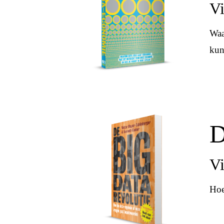
Vi
Waa
kun
D
Vi
Hoe