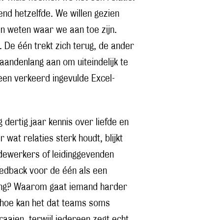
end hetzelfde. We willen gezien
en weten waar we aan toe zijn.
 De één trekt zich terug, de ander
andenlang aan om uiteindelijk te
een verkeerd ingevulde Excel-
 dertig jaar kennis over liefde en
wat relaties sterk houdt, blijkt
edewerkers of leidinggevenden
edback voor de één als een
zing? Waarom gaat iemand harder
 hoe kan het dat teams soms
aaien, terwijl iedereen zegt echt