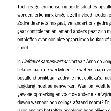
Toch reageren mensen in beide situaties opvall
worden, erkenning krijgen, zelf invloed houden 
Zodra daar iets misgaat, verandert ons gedrag.
gaat controleren en iemand anders past zich ma
ontploffen over een niet-opgeruimde keuken of 
sheet.
In
Liefdevol samenwerken
vertaalt Anne de Jong
relaties naar de werkvloer. De wetenschap over 
opvallend bruikbaar zodra je met collega's, m
langdurig moet samenwerken. Waarom voelt fe
gewone opmerking en voor de ander als afwij
duwen wanneer een collega afstand neemt? En
jarenlang om hetzelfde probleem heen blijven dr