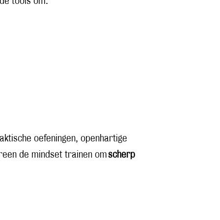
 de tools om:
aktische oefeningen, openhartige
ereen de mindset trainen om
scherp