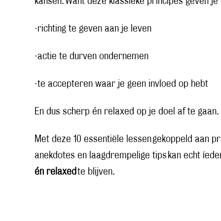
kansen. Want deze klassieke principes geven je
-richting te geven aan je leven
-actie te durven ondernemen
-te accepteren waar je geen invloed op hebt
En dus scherp én relaxed op je doel af te gaan.
Met deze 10 essentiële lessen gekoppeld aan pr
anekdotes en laagdrempelige tips kan echt íed
én relaxed
te blijven.