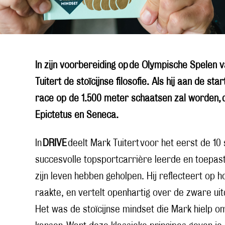
In zijn voorbereiding op de Olympische Spelen 
Tuitert de stoïcijnse filosofie. Als hij aan de st
race op de 1.500 meter schaatsen zal worden, d
Epictetus en Seneca.
In
DRIVE
deelt Mark Tuitert voor het eerst de 10 st
succesvolle topsportcarrière leerde en toepast
zijn leven hebben geholpen. Hij reflecteert op 
raakte, en vertelt openhartig over de zware uitd
Het was de stoïcijnse mindset die Mark hielp o