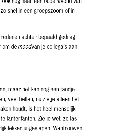
nd ook nog naar een ouderavond van
t zo snel in een groepszoom of in
 de redenen achter bepaald gedrag
er om de
mood
van je collega’s aan
len, maar het kan nog een tandje
, veel bellen, nu zie je alleen het
aken houdt, is het heel menselijk
te lanterfanten. Zie je wel: ze las
rlijk lekker uitgeslapen. Wantrouwen