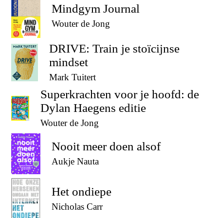
Mindgym Journal
Wouter de Jong
DRIVE: Train je stoïcijnse
mindset
Mark Tuitert
Superkrachten voor je hoofd: de
Dylan Haegens editie
Wouter de Jong
Nooit meer doen alsof
Aukje Nauta
Het ondiepe
Nicholas Carr